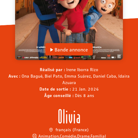
Bande annonce
Réalisé par :
Irene Iborra Rizo
Avec :
Ona Bagué, Biel Pato, Emma Suárez, Daniel Caba, Idaira
Azuara
Date de sortie :
21 Jan. 2026
Âge conseillé :
Dès 8 ans
Olivia
français (France)
Animation
,
Comédie
,
Drame
,
Familial