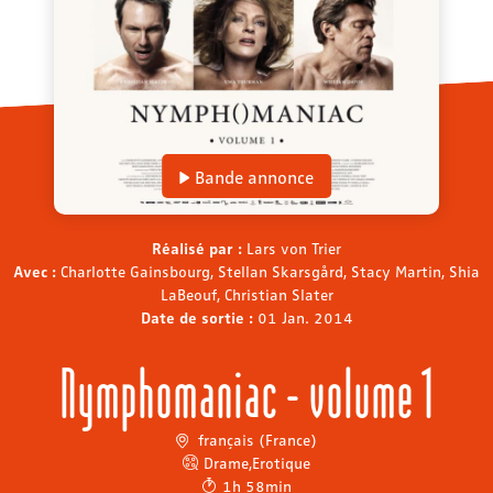
Bande annonce
Réalisé par :
Lars von Trier
Avec :
Charlotte Gainsbourg, Stellan Skarsgård, Stacy Martin, Shia
LaBeouf, Christian Slater
Date de sortie :
01 Jan. 2014
Nymphomaniac - volume 1
français (France)
Drame
,
Erotique
1h 58min