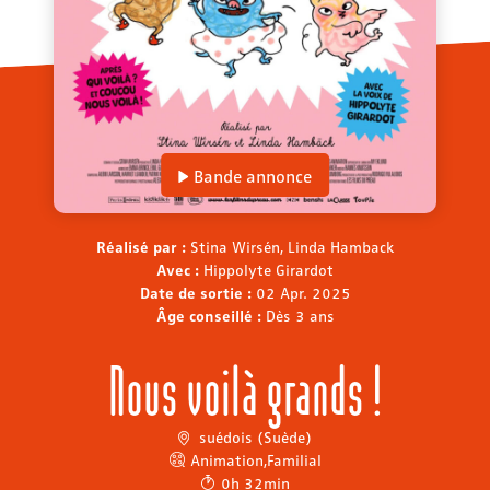
Bande annonce
Réalisé par :
Stina Wirsén, Linda Hamback
Avec :
Hippolyte Girardot
Date de sortie :
02 Apr. 2025
Âge conseillé :
Dès 3 ans
Nous voilà grands !
suédois (Suède)
Animation
,
Familial
0h 32min