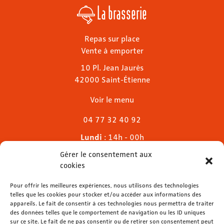
La brasserie
Repas sur place
Vente à emporter
10 Pl. Jean Jaurès
42000 Saint-Étienne
Voir le menu
04 77 32 40 92
Lundi
: 14h - 00h
Mardi & mercredi
: 11h - 00h30
Gérer le consentement aux
Jeudi
: 11h - 1h
cookies
Vendredi & samedi
: 11h - 1h30
Dimanche
Pour offrir les meilleures expériences, nous utilisons des technologies
: 11h - 00h
telles que les cookies pour stocker et/ou accéder aux informations des
appareils. Le fait de consentir à ces technologies nous permettra de traiter
des données telles que le comportement de navigation ou les ID uniques
sur ce site. Le fait de ne pas consentir ou de retirer son consentement peut