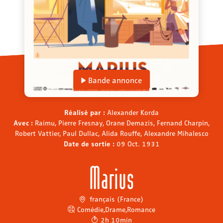
Bande annonce
Réalisé par :
Alexander Korda
Avec :
Raimu, Pierre Fresnay, Orane Demazis, Fernand Charpin,
Robert Vattier, Paul Dullac, Alida Rouffe, Alexandre Mihalesco
Date de sortie :
09 Oct. 1931
Marius
français (France)
Comédie
,
Drame
,
Romance
2h 10min