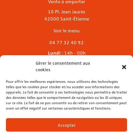
Vente à emporter
10 Pl. Jean Jaurès
42000 Saint-Étienne
Voir le menu
04 77 32 40 92
Lundi
: 14h - 00h
Mardi & mercredi
: 11h - 00h30
Gérer le consentement aux
Jeudi
: 11h - 1h
cookies
Vendredi & samedi
: 11h - 1h30
Dimanche
Pour offrir les meilleures expériences, nous utilisons des technologies
: 11h - 00h
telles que les cookies pour stocker et/ou accéder aux informations des
appareils. Le fait de consentir à ces technologies nous permettra de traiter
des données telles que le comportement de navigation ou les ID uniques
sur ce site. Le fait de ne pas consentir ou de retirer son consentement peut
avoir un effet négatif sur certaines caractéristiques et fonctions.
contact@lemelies.com
04 77 32 32 01
Accepter