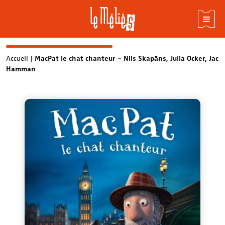
Skip
Accueil
|
MacPat le chat chanteur – Nils Skapāns, Julia Ocker, Jac
Hamman
to
content