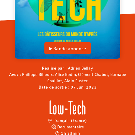
Bande annonce
Réalisé par :
Adrien Bellay
Avec :
Philippe Bihouix, Alice Bodin, Clément Chabot, Barnabé
Chaillot, Alain Fustec
Date de sortie :
07 Jun. 2023
Low-Tech
français (France)
Documentaire
1h 33min