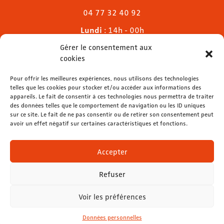
04 77 32 40 92
Lundi
: 14h - 00h
Mardi & mercredi
: 11h - 00h30
Gérer le consentement aux
Jeudi
: 11h - 1h
cookies
Vendredi & samedi
: 11h - 1h30
Dimanche
Pour offrir les meilleures expériences, nous utilisons des technologies
: 11h - 00h
telles que les cookies pour stocker et/ou accéder aux informations des
appareils. Le fait de consentir à ces technologies nous permettra de traiter
des données telles que le comportement de navigation ou les ID uniques
sur ce site. Le fait de ne pas consentir ou de retirer son consentement peut
avoir un effet négatif sur certaines caractéristiques et fonctions.
contact@lemelies.com
04 77 32 32 01
Accepter
Refuser
Voir les préférences
Mentions légales
-
Données personnelles
Données personnelles