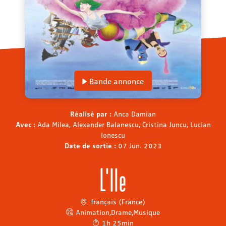
Bande annonce
Réalisé par :
Anca Damian
Avec :
Ada Milea, Alexander Balanescu, Cristina Juncu, Lucian
Ionescu
Date de sortie :
07 Jun. 2023
L'Ile
français (France)
Animation
,
Drame
,
Musique
1h 25min