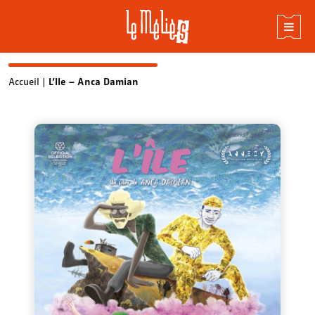
Skip
Accueil
|
L’Ile – Anca Damian
to
content