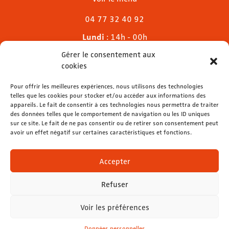
04 77 32 40 92
Lundi
: 14h - 00h
Mardi & mercredi
: 11h - 00h30
Gérer le consentement aux
Jeudi
: 11h - 1h
cookies
Vendredi & samedi
: 11h - 1h30
Dimanche
Pour offrir les meilleures expériences, nous utilisons des technologies
: 11h - 00h
telles que les cookies pour stocker et/ou accéder aux informations des
appareils. Le fait de consentir à ces technologies nous permettra de traiter
des données telles que le comportement de navigation ou les ID uniques
sur ce site. Le fait de ne pas consentir ou de retirer son consentement peut
avoir un effet négatif sur certaines caractéristiques et fonctions.
contact@lemelies.com
04 77 32 32 01
Accepter
Refuser
Voir les préférences
Mentions légales
-
Données personnelles
Données personnelles