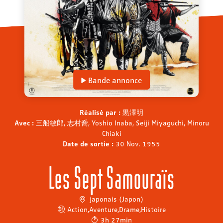
Bande annonce
Réalisé par :
黒澤明
Avec :
三船敏郎, 志村喬, Yoshio Inaba, Seiji Miyaguchi, Minoru
Chiaki
Date de sortie :
30 Nov. 1955
Les Sept Samouraïs
japonais (Japon)
Action
,
Aventure
,
Drame
,
Histoire
3h 27min