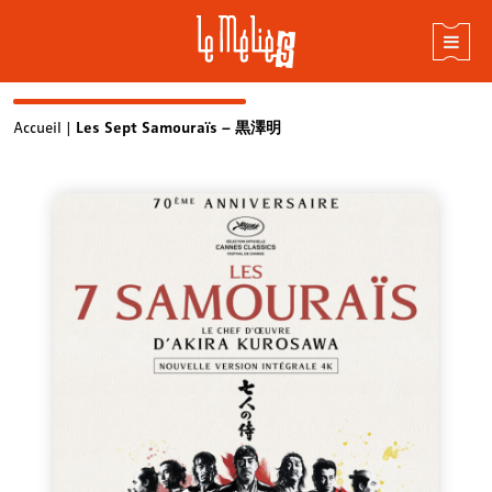
Skip
Accueil
|
Les Sept Samouraïs – 黒澤明
to
content