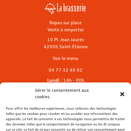
La brasserie
Repas sur place
Vente à emporter
10 Pl. Jean Jaurès
42000 Saint-Étienne
Voir le menu
04 77 32 40 92
Lundi
: 14h - 00h
Mardi & mercredi
: 11h - 00h30
Gérer le consentement aux
Jeudi
: 11h - 1h
cookies
Vendredi & samedi
: 11h - 1h30
Dimanche
Pour offrir les meilleures expériences, nous utilisons des technologies
: 11h - 00h
telles que les cookies pour stocker et/ou accéder aux informations des
appareils. Le fait de consentir à ces technologies nous permettra de traiter
des données telles que le comportement de navigation ou les ID uniques
sur ce site. Le fait de ne pas consentir ou de retirer son consentement peut