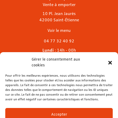
Vente à emporter
10 Pl. Jean Jaurès
42000 Saint-Étienne
Voir le menu
04 77 32 40 92
Lundi
: 14h - 00h
Mardi & mercredi
: 11h - 00h30
Gérer le consentement aux
Jeudi
: 11h - 1h
cookies
Vendredi & samedi
: 11h - 1h30
Dimanche
Pour offrir les meilleures expériences, nous utilisons des technologies
: 11h - 00h
telles que les cookies pour stocker et/ou accéder aux informations des
appareils. Le fait de consentir à ces technologies nous permettra de traiter
des données telles que le comportement de navigation ou les ID uniques
sur ce site. Le fait de ne pas consentir ou de retirer son consentement peut
avoir un effet négatif sur certaines caractéristiques et fonctions.
contact@lemelies.com
04 77 32 32 01
Accepter