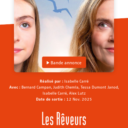
Bande annonce
Réalisé par :
Isabelle Carré
Avec :
Bernard Campan, Judith Chemla, Tessa Dumont Janod,
Isabelle Carré, Alex Lutz
Date de sortie :
12 Nov. 2025
Les Rêveurs