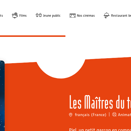
ts
Films
Jeune public
Nos cinémas
Restaurant br
Les Maîtres du 
français (France)
Animat
Piel, un petit garçon en compa