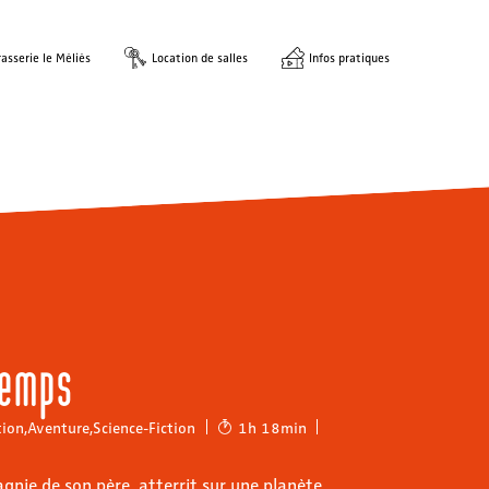
asserie le Méliès
Location de salles
Infos pratiques
temps
ion
,
Aventure
,
Science-Fiction
1h 18min
gnie de son père, atterrit sur une planète