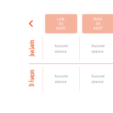
LUN.
MAR.
03
04
AOÛT
AOÛT
Jean Jaurès
Aucune
Aucune
séance
séance
St-François
Aucune
Aucune
séance
séance