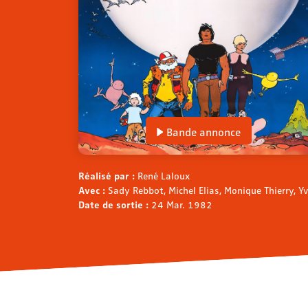
Bande annonce
Réalisé par :
René Laloux
Avec :
Sady Rebbot, Michel Elias, Monique Thierry, 
Date de sortie :
24 Mar. 1982