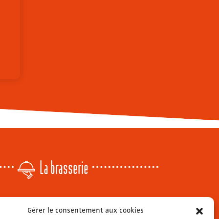
La brasserie
Lundi
: 14h - 00h
Gérer le consentement aux cookies
r
Mardi & mercredi
: 11h - 00h30