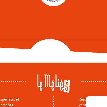
 spéciaux et
Repas sur place
nements
Vente à emporte