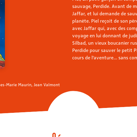
sauvage, Perdide. Avant de mo
Jaffar, et lui demande de sauve
planète. Piel reçoit de son p
avec Jaffar qui, avec des com
voyage en lui donnant de judi
Silbad, un vieux boucanier rusé
Perdide pour sauver le petit P
cours de l'aventure... sans co
Yves-Marie Maurin, Jean Valmont