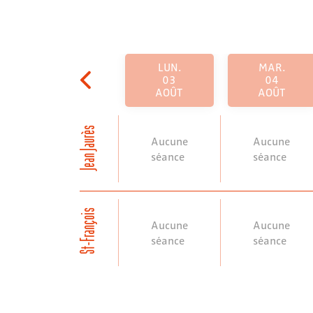
LUN.
MAR.
03
04
AOÛT
AOÛT
Jean Jaurès
Aucune
Aucune
séance
séance
St-François
Aucune
Aucune
séance
séance