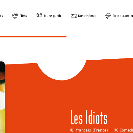
ts
Films
Jeune public
Nos cinémas
Restaurant br
Les Idiots
français (France)
Coméd