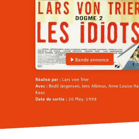
Bande annonce
Réalisé par :
Lars von Trier
Avec :
Bodil Jørgensen, Jens Albinus, Anne Louise Has
Kaas
Date de sortie :
20 May. 1998