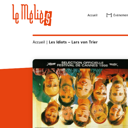
Skip
to
Accueil
Évènemen
content
Accueil
|
Les Idiots – Lars von Trier