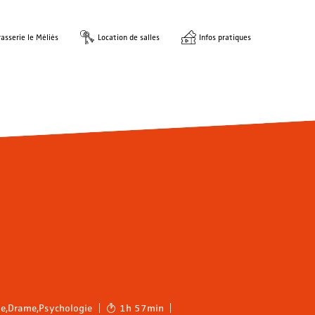
asserie le Méliès
Location de salles
Infos pratiques
ie
,
Drame
,
Psychologie
1h 57min