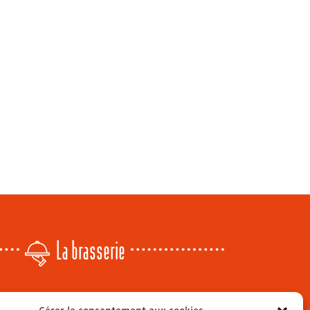
La brasserie
Lundi
: 14h - 00h