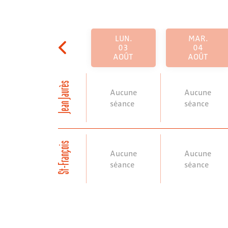
LUN.
MAR.
03
04
AOÛT
AOÛT
Jean Jaurès
Aucune
Aucune
séance
séance
St-François
Aucune
Aucune
séance
séance