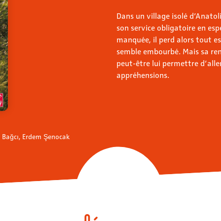
Dans un village isolé d’Anatoli
son service obligatoire en es
manquée, il perd alors tout es
semble embourbé. Mais sa ren
peut-être lui permettre d’alle
appréhensions.
ce Bağcı, Erdem Şenocak