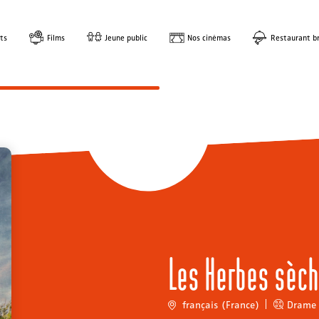
ts
Films
Jeune public
Nos cinémas
Restaurant br
Les Herbes sèc
français (France)
Drame