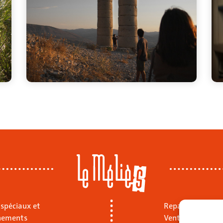
 spéciaux et
Repas sur place
nements
Vente à emporte