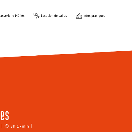
asserie le Méliès
Location de salles
Infos pratiques
hes
3h 17min