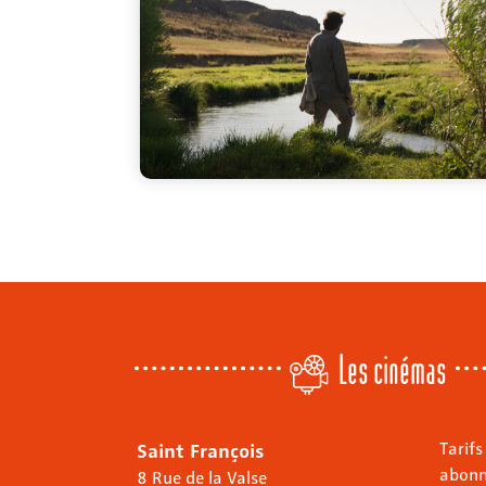
Les cinémas
Saint François
Tarifs
abon
8 Rue de la Valse