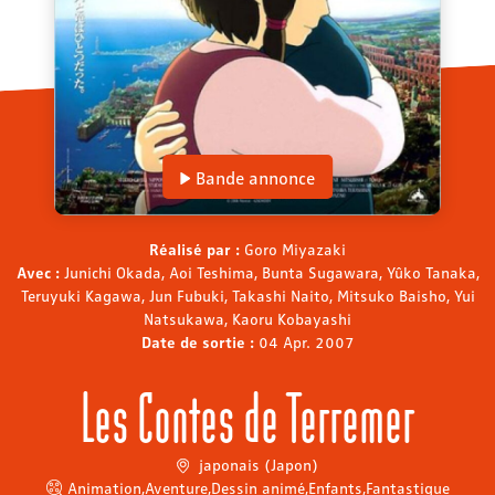
Bande annonce
Réalisé par :
Goro Miyazaki
Avec :
Junichi Okada, Aoi Teshima, Bunta Sugawara, Yûko Tanaka,
Teruyuki Kagawa, Jun Fubuki, Takashi Naito, Mitsuko Baisho, Yui
Natsukawa, Kaoru Kobayashi
Date de sortie :
04 Apr. 2007
Les Contes de Terremer
japonais (Japon)
Animation
,
Aventure
,
Dessin animé
,
Enfants
,
Fantastique