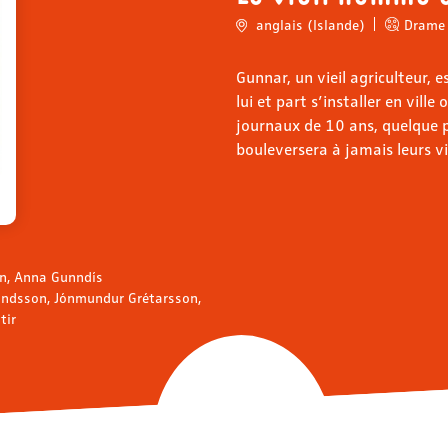
anglais (Islande)
Drame
Gunnar, un vieil agriculteur, e
lui et part s’installer en ville 
journaux de 10 ans, quelque p
bouleversera à jamais leurs vi
n, Anna Gunndís
undsson, Jónmundur Grétarsson,
tir