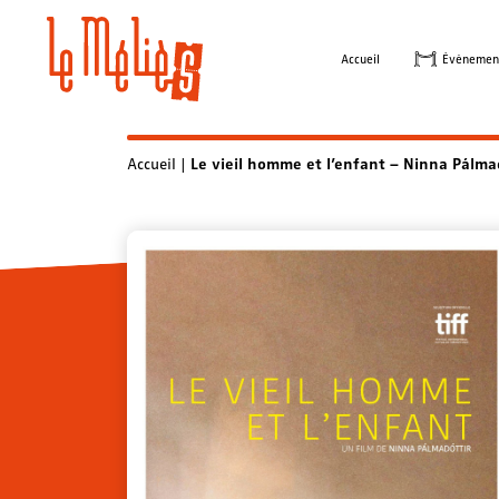
Skip
to
Accueil
Évènemen
content
Accueil
|
Le vieil homme et l’enfant – Ninna Pálma