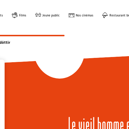
ts
Films
Jeune public
Nos cinémas
Restaurant br
dóttir
Le vieil homme e