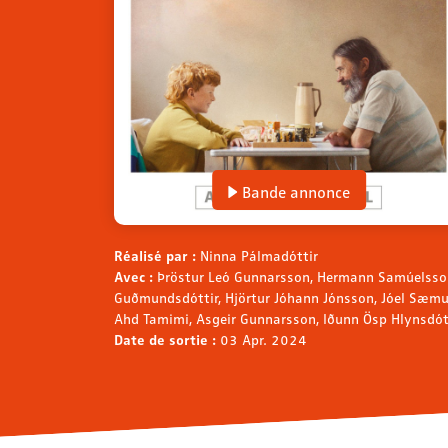
Bande annonce
Réalisé par :
Ninna Pálmadóttir
Avec :
Þröstur Leó Gunnarsson, Hermann Samúelsso
Guðmundsdóttir, Hjörtur Jóhann Jónsson, Jóel Sæm
Ahd Tamimi, Asgeir Gunnarsson, Iðunn Ösp Hlynsdót
Date de sortie :
03 Apr. 2024