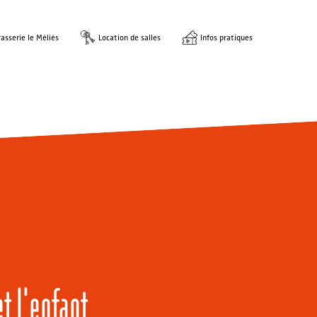
asserie le Méliès
Location de salles
Infos pratiques
t l'enfant