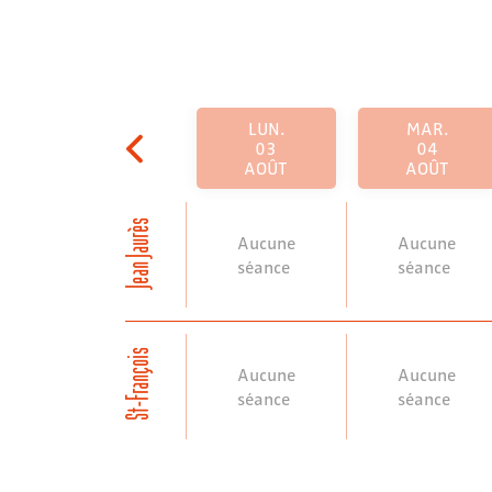
LUN.
MAR.
03
04
AOÛT
AOÛT
Jean Jaurès
Aucune
Aucune
séance
séance
St-François
Aucune
Aucune
séance
séance