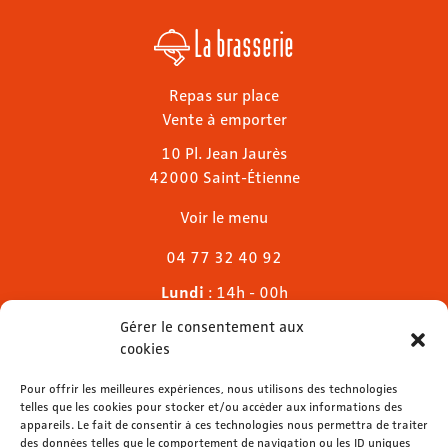
La brasserie
Repas sur place
Vente à emporter
10 Pl. Jean Jaurès
42000 Saint-Étienne
Voir le menu
04 77 32 40 92
Lundi
: 14h - 00h
Mardi & mercredi
: 11h - 00h30
Gérer le consentement aux
Jeudi
: 11h - 1h
cookies
Vendredi & samedi
: 11h - 1h30
Dimanche
Pour offrir les meilleures expériences, nous utilisons des technologies
: 11h - 00h
telles que les cookies pour stocker et/ou accéder aux informations des
appareils. Le fait de consentir à ces technologies nous permettra de traiter
des données telles que le comportement de navigation ou les ID uniques