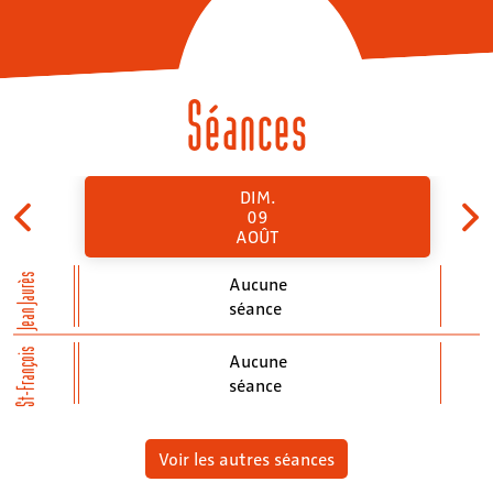
Séances
DIM.
09
AOÛT
Jean Jaurès
Aucune
séance
St-François
Aucune
séance
Voir les autres séances