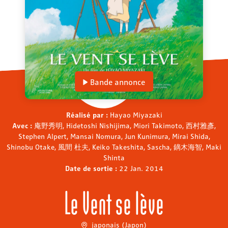
Bande annonce
Réalisé par :
Hayao Miyazaki
Avec :
庵野秀明, Hidetoshi Nishijima, Miori Takimoto, 西村雅彥,
Stephen Alpert, Mansai Nomura, Jun Kunimura, Mirai Shida,
Shinobu Otake, 風間 杜夫, Keiko Takeshita, Sascha, 鏑木海智, Maki
Shinta
Date de sortie :
22 Jan. 2014
Le Vent se lève
japonais (Japon)