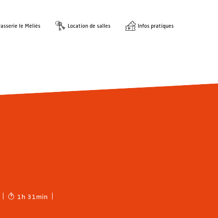
asserie le Méliès
Location de salles
Infos pratiques
1h 31min