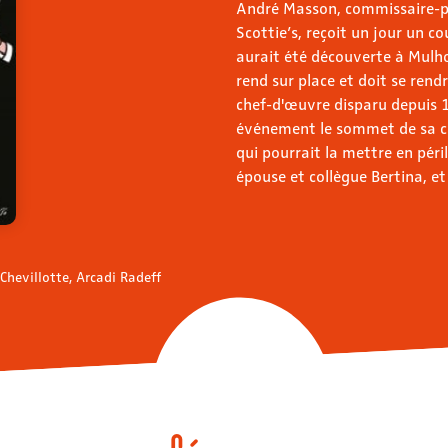
André Masson, commissaire-pr
Scottie’s, reçoit un jour un co
aurait été découverte à Mulhou
rend sur place et doit se rend
chef-d'œuvre disparu depuis 1
événement le sommet de sa ca
qui pourrait la mettre en péri
épouse et collègue Bertina, et
Chevillotte, Arcadi Radeff