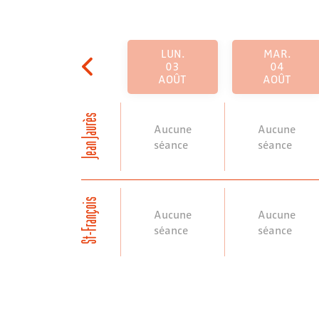
LUN.
MAR.
03
04
AOÛT
AOÛT
Jean Jaurès
Aucune
Aucune
séance
séance
St-François
Aucune
Aucune
séance
séance