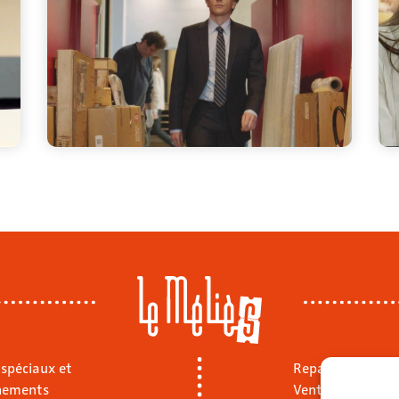
 spéciaux et
Repas sur place
nements
Vente à emporte