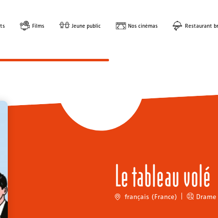
ts
Films
Jeune public
Nos cinémas
Restaurant br
Le tableau volé
français (France)
Drame