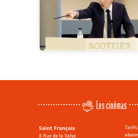
Les cinémas
Saint François
Tarifs
abon
8 Rue de la Valse