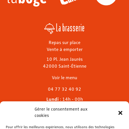
La brasserie
Repas sur place
Vente à emporter
10 Pl. Jean Jaurès
42000 Saint-Étienne
Voir le menu
04 77 32 40 92
Lundi
: 14h - 00h
Mardi & mercredi
: 11h - 00h30
Gérer le consentement aux
Jeudi
: 11h - 1h
cookies
Vendredi & samedi
: 11h - 1h30
Dimanche
Pour offrir les meilleures expériences, nous utilisons des technologies
: 11h - 00h