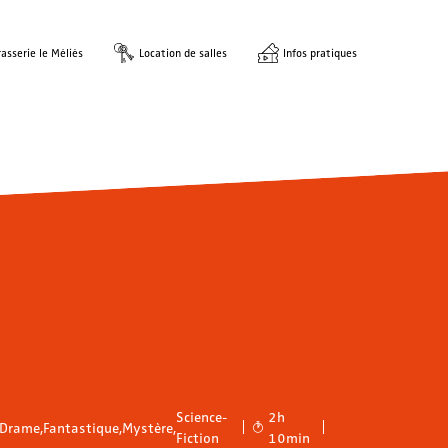
asserie le Méliès
Location de salles
Infos pratiques
Science-
2h
Drame
,
Fantastique
,
Mystère
,
Fiction
10min