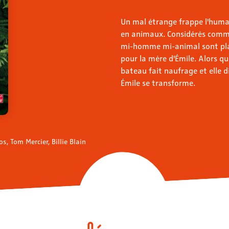
Un mal étrange frappe l'huma
en animaux. Considérés comme
mi-homme mi-animal sont placé
pour la mère d'Émile. Alors q
bateau fait naufrage et elle di
Émile se transforme.
s, Tom Mercier, Billie Blain