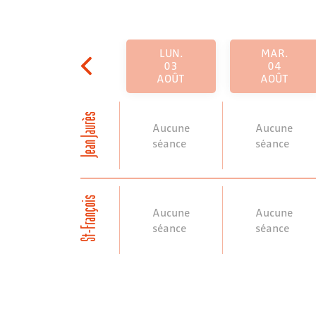
LUN.
MAR.
03
04
AOÛT
AOÛT
Jean Jaurès
Aucune
Aucune
séance
séance
St-François
Aucune
Aucune
séance
séance