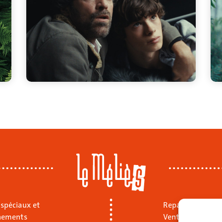
 spéciaux et
Repas sur place
nements
Vente à emporte