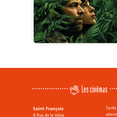
Les cinémas
Saint François
Tarifs
abon
8 Rue de la Valse