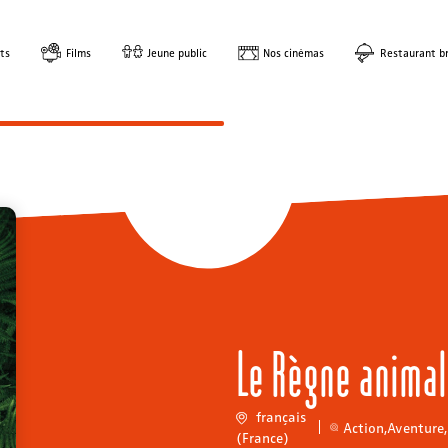
ts
Films
Jeune public
Nos cinémas
Restaurant br
Le Règne animal
français
Action
,
Aventure
,
(France)