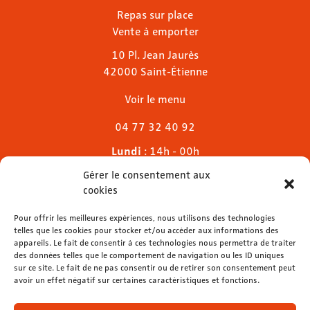
Repas sur place
Vente à emporter
10 Pl. Jean Jaurès
42000 Saint-Étienne
Voir le menu
04 77 32 40 92
Lundi
: 14h - 00h
Mardi & mercredi
: 11h - 00h30
Gérer le consentement aux
Jeudi
: 11h - 1h
cookies
Vendredi & samedi
: 11h - 1h30
Dimanche
Pour offrir les meilleures expériences, nous utilisons des technologies
: 11h - 00h
telles que les cookies pour stocker et/ou accéder aux informations des
appareils. Le fait de consentir à ces technologies nous permettra de traiter
des données telles que le comportement de navigation ou les ID uniques
sur ce site. Le fait de ne pas consentir ou de retirer son consentement peut
avoir un effet négatif sur certaines caractéristiques et fonctions.
contact@lemelies.com
04 77 32 32 01