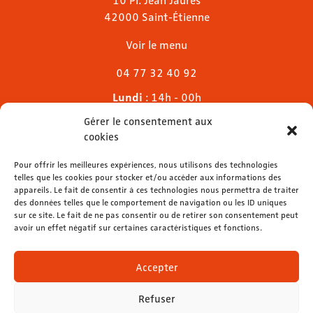
42000 Saint-Étienne
Voir le menu
04 77 32 40 92
Lundi
: 14h - 00h
Mardi & mercredi
: 11h - 00h30
Gérer le consentement aux
Jeudi
: 11h - 1h
cookies
Vendredi & samedi
: 11h - 1h30
Dimanche
Pour offrir les meilleures expériences, nous utilisons des technologies
: 11h - 00h
telles que les cookies pour stocker et/ou accéder aux informations des
appareils. Le fait de consentir à ces technologies nous permettra de traiter
des données telles que le comportement de navigation ou les ID uniques
sur ce site. Le fait de ne pas consentir ou de retirer son consentement peut
avoir un effet négatif sur certaines caractéristiques et fonctions.
contact@lemelies.com
04 77 32 32 01
Accepter
Refuser