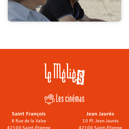
Les cinémas
Saint François
Jean Jaurès
8 Rue de la Valse
10 Pl. Jean Jaurès
42100 Saint-Étienne
42100 Saint-Étienne