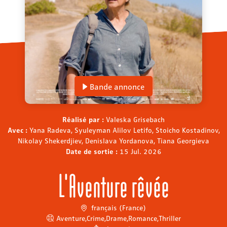
Bande annonce
Réalisé par :
Valeska Grisebach
Avec :
Yana Radeva, Syuleyman Alilov Letifo, Stoicho Kostadinov,
Nikolay Shekerdjiev, Denislava Yordanova, Tiana Georgieva
Date de sortie :
15 Jul. 2026
L'Aventure rêvée
français (France)
Aventure
,
Crime
,
Drame
,
Romance
,
Thriller