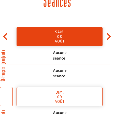
Séances
SAM.
08
AOÛT
Aucune
Jean Jaurès
séance
St-François
Aucune
séance
DIM.
09
AOÛT
Aucune