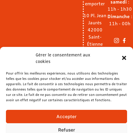
samedi
:
emporter
11h - 1h30
10 Pl. Jean
Dimanche
:
Jaurès
11h - 00h
42000
Saint-
Étienne
Gérer le consentement aux
Voir le
cookies
menu
Pour offrir les meilleures expériences, nous utilisons des technologies
telles que les cookies pour stocker et/ou accéder aux informations des
04 77 32
appareils. Le fait de consentir à ces technologies nous permettra de traiter
40 92
des données telles que le comportement de navigation ou les ID uniques
sur ce site. Le fait de ne pas consentir ou de retirer son consentement peut
avoir un effet négatif sur certaines caractéristiques et fonctions.
contact@lemelies.com
04 77 32 32 01
Accepter
Refuser