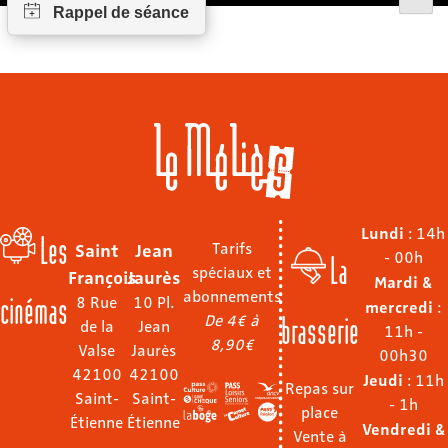
Lundi
: 14h
Les
Saint
Jean
Tarifs
- 00h
La
spéciaux et
François
Jaurès
Mardi &
abonnements
cinémas
8 Rue
10 Pl.
mercredi
:
brasserie
De 4€ à
de la
Jean
11h -
8,90€
Valse
Jaurès
00h30
42100
42100
Jeudi
: 11h
Repas sur
Saint-
Saint-
- 1h
place
Étienne
Étienne
Vendredi &
Vente à