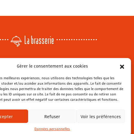
La brasserie
Lundi
: 14h - 00h
Gérer le consentement aux cookies
r
Mardi & mercredi
: 11h - 00h30
Jeudi
: 11h - 1h
les meilleures expériences, nous utilisons des technologies telles que les
s
Vendredi & samedi
 stocker et/ou accéder aux informations des appareils. Le fait de consentir
: 11h - 1h30
ienne
logies nous permettra de traiter des données telles que le comportement de
Dimanche
: 11h - 00h
u les ID uniques sur ce site. Le fait de ne pas consentir ou de retirer son
 peut avoir un effet négatif sur certaines caractéristiques et fonctions.
cepter
Refuser
Voir les préférences
Données personnelles