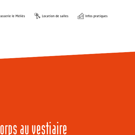
asserie le Méliès
Location de salles
Infos pratiques
orps au vestiaire