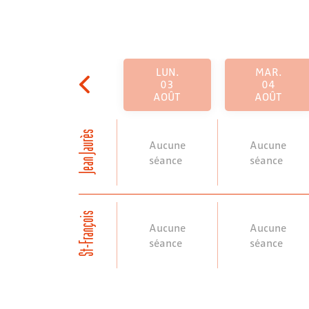
LUN.
MAR.
03
04
AOÛT
AOÛT
Jean Jaurès
Aucune
Aucune
séance
séance
St-François
Aucune
Aucune
séance
séance