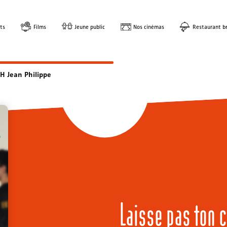
ts
Films
Jeune public
Nos cinémas
Restaurant br
H Jean Philippe
Laisse pas ton c