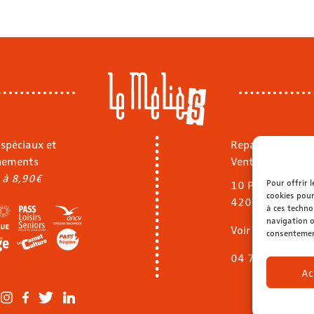
 spéciaux et
Repas sur place
nements
Vente à emporte
 à 8,90€
Pour offrir 
10 Pl. Jean Jaurè
cookies pour
42000 Saint-Ét
à ces techno
navigation o
Voir le menu
consentement
04 77 32 40 92
Ac