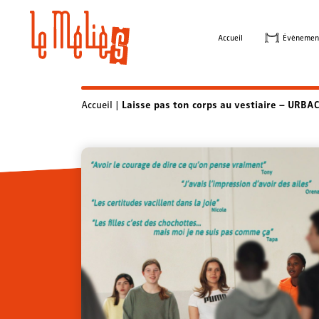
Skip
to
Accueil
Évènemen
content
Accueil
|
Laisse pas ton corps au vestiaire – URBAC