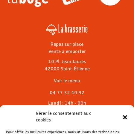
La brasserie
Repas sur place
Vente à emporter
10 Pl. Jean Jaurès
42000 Saint-Étienne
Voir le menu
04 77 32 40 92
Lundi
: 14h - 00h
Mardi & mercredi
: 11h - 00h30
Gérer le consentement aux
Jeudi
: 11h - 1h
cookies
Vendredi & samedi
: 11h - 1h30
Dimanche
Pour offrir les meilleures expériences, nous utilisons des technologies
: 11h - 00h