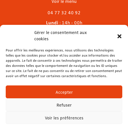
Voir le menu
04 77 32 40 92
Lundi
: 14h - 00h
Mardi & mercredi
: 11h - 00h30
Gérer le consentement aux
Jeudi
: 11h - 1h
cookies
Vendredi & samedi
: 11h - 1h30
Dimanche
Pour offrir les meilleures expériences, nous utilisons des technologies
: 11h - 00h
telles que les cookies pour stocker et/ou accéder aux informations des
appareils. Le fait de consentir à ces technologies nous permettra de traiter
des données telles que le comportement de navigation ou les ID uniques
sur ce site. Le fait de ne pas consentir ou de retirer son consentement peut
avoir un effet négatif sur certaines caractéristiques et fonctions.
contact@lemelies.com
04 77 32 32 01
Accepter
Refuser
Voir les préférences
Mentions légales
-
Données personnelles