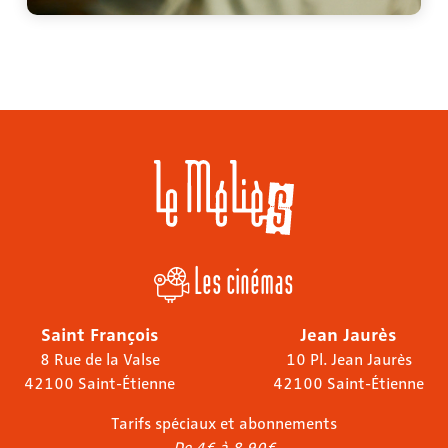
Les cinémas
Saint François
Jean Jaurès
8 Rue de la Valse
10 Pl. Jean Jaurès
42100 Saint-Étienne
42100 Saint-Étienne
Tarifs spéciaux et abonnements
De 4€ à 8,90€