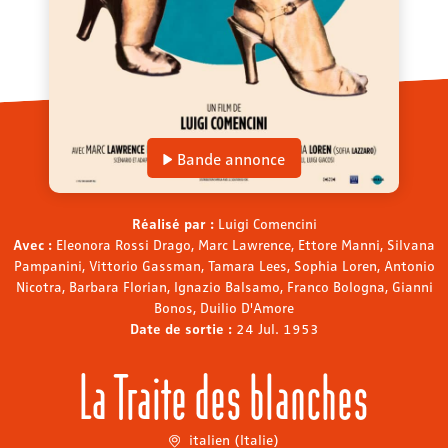
Bande annonce
Réalisé par :
Luigi Comencini
Avec :
Eleonora Rossi Drago, Marc Lawrence, Ettore Manni, Silvana
Pampanini, Vittorio Gassman, Tamara Lees, Sophia Loren, Antonio
Nicotra, Barbara Florian, Ignazio Balsamo, Franco Bologna, Gianni
Bonos, Duilio D'Amore
Date de sortie :
24 Jul. 1953
La Traite des blanches
italien (Italie)