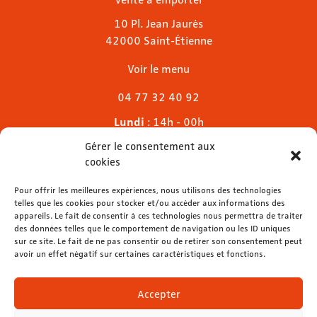
10 Pl. Jean Jaurès
42000 Saint-Étienne
Voir le menu
04 77 32 40 92
Lundi
: 14h - 00h
Mardi & mercredi
: 11h - 00h30
Gérer le consentement aux
Jeudi
: 11h - 1h
cookies
Vendredi & samedi
: 11h - 1h30
Dimanche
Pour offrir les meilleures expériences, nous utilisons des technologies
: 11h - 00h
telles que les cookies pour stocker et/ou accéder aux informations des
appareils. Le fait de consentir à ces technologies nous permettra de traiter
des données telles que le comportement de navigation ou les ID uniques
sur ce site. Le fait de ne pas consentir ou de retirer son consentement peut
avoir un effet négatif sur certaines caractéristiques et fonctions.
contact@lemelies.com
04 77 32 32 01
Accepter