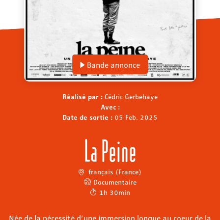
Bande annonce
Réalisé par :
Cédric Gerbehaye
Avec :
Date de sortie :
05 Feb. 2025
La Peine
français (France)
Documentaire
1h 30min
Née de la nécessité d’une immersion longue au coeur de la