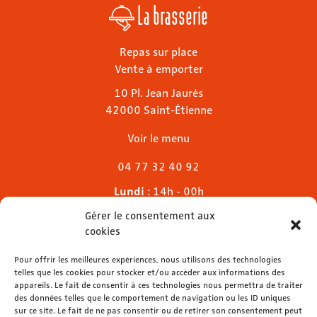
La brasserie
Repas sur place
Vente à emporter
10 Pl. Jean Jaurès
42000 Saint-Étienne
Voir le menu
04 77 32 40 92
Lundi
: 14h - 00h
Mardi & mercredi
: 11h - 00h30
Gérer le consentement aux
Jeudi
: 11h - 1h
cookies
Vendredi & samedi
: 11h - 1h30
Dimanche
Pour offrir les meilleures expériences, nous utilisons des technologies
: 11h - 00h
telles que les cookies pour stocker et/ou accéder aux informations des
appareils. Le fait de consentir à ces technologies nous permettra de traiter
des données telles que le comportement de navigation ou les ID uniques
sur ce site. Le fait de ne pas consentir ou de retirer son consentement peut