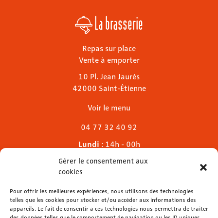
La brasserie
Repas sur place
Vente à emporter
10 Pl. Jean Jaurès
42000 Saint-Étienne
Voir le menu
04 77 32 40 92
Lundi
: 14h - 00h
Mardi & mercredi
: 11h - 00h30
Gérer le consentement aux
Jeudi
: 11h - 1h
cookies
Vendredi & samedi
: 11h - 1h30
Dimanche
Pour offrir les meilleures expériences, nous utilisons des technologies
: 11h - 00h
telles que les cookies pour stocker et/ou accéder aux informations des
appareils. Le fait de consentir à ces technologies nous permettra de traiter
des données telles que le comportement de navigation ou les ID uniques