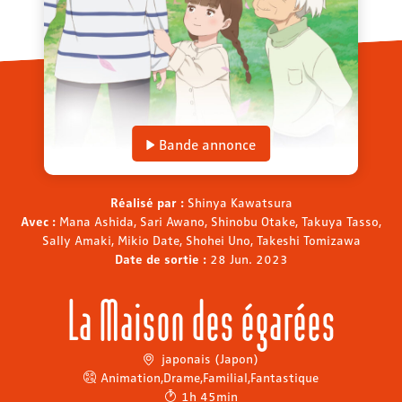
Bande annonce
Réalisé par :
Shinya Kawatsura
Avec :
Mana Ashida, Sari Awano, Shinobu Otake, Takuya Tasso,
Sally Amaki, Mikio Date, Shohei Uno, Takeshi Tomizawa
Date de sortie :
28 Jun. 2023
La Maison des égarées
japonais (Japon)
Animation
,
Drame
,
Familial
,
Fantastique
1h 45min