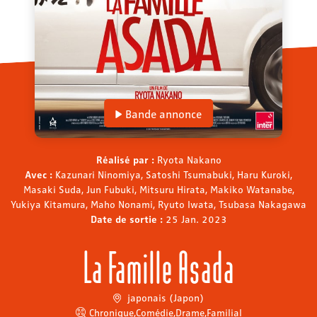
Bande annonce
Réalisé par :
Ryota Nakano
Avec :
Kazunari Ninomiya, Satoshi Tsumabuki, Haru Kuroki,
Masaki Suda, Jun Fubuki, Mitsuru Hirata, Makiko Watanabe,
Yukiya Kitamura, Maho Nonami, Ryuto Iwata, Tsubasa Nakagawa
Date de sortie :
25 Jan. 2023
La Famille Asada
japonais (Japon)
Chronique
,
Comédie
,
Drame
,
Familial