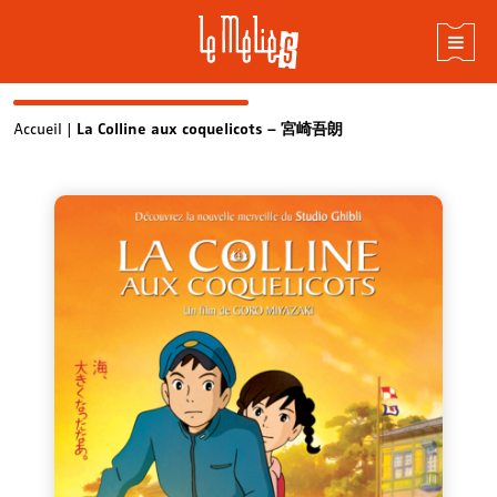
Skip
Accueil
|
La Colline aux coquelicots – 宮崎吾朗
to
content