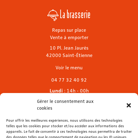
La brasserie
Repas sur place
Vente à emporter
10 Pl. Jean Jaurès
42000 Saint-Étienne
Voir le menu
04 77 32 40 92
Lundi
: 14h - 00h
Mardi & mercredi
: 11h - 00h30
Gérer le consentement aux
Jeudi
: 11h - 1h
cookies
Vendredi & samedi
: 11h - 1h30
Dimanche
Pour offrir les meilleures expériences, nous utilisons des technologies
: 11h - 00h
telles que les cookies pour stocker et/ou accéder aux informations des
appareils. Le fait de consentir à ces technologies nous permettra de traiter
des données telles que le comportement de navigation ou les ID uniques