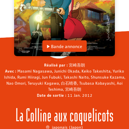
Bande annonce
Réalisé par :
宮崎吾朗
Avec :
Masami Nagasawa, Junichi Okada, Keiko Takeshita, Yuriko
Ishida, Rumi Hiiragi, Jun Fubuki, Takashi Naito, Shunsuke Kazama,
Nao Omori, Teruyuki Kagawa, 白石晴香, Tsubasa Kobayashi, Aoi
Teshima, 宮崎吾朗
Date de sortie :
11 Jan. 2012
La Colline aux coquelicots
japonais (Japon)