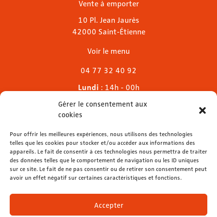
Vente à emporter
10 Pl. Jean Jaurès
42000 Saint-Étienne
Voir le menu
04 77 32 40 92
Lundi
: 14h - 00h
Mardi & mercredi
: 11h - 00h30
Gérer le consentement aux
Jeudi
: 11h - 1h
cookies
Vendredi & samedi
: 11h - 1h30
Dimanche
Pour offrir les meilleures expériences, nous utilisons des technologies
: 11h - 00h
telles que les cookies pour stocker et/ou accéder aux informations des
appareils. Le fait de consentir à ces technologies nous permettra de traiter
des données telles que le comportement de navigation ou les ID uniques
sur ce site. Le fait de ne pas consentir ou de retirer son consentement peut
avoir un effet négatif sur certaines caractéristiques et fonctions.
contact@lemelies.com
04 77 32 32 01
Accepter