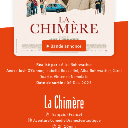
Bande annonce
Réalisé par :
Alice Rohrwacher
Avec :
Josh O'Connor, Isabella Rossellini, Alba Rohrwacher, Carol
Duarte, Vincenzo Nemolato
Date de sortie :
06 Dec. 2023
La Chimère
français (France)
Aventure
,
Comédie
,
Drame
,
Fantastique
2h 10min