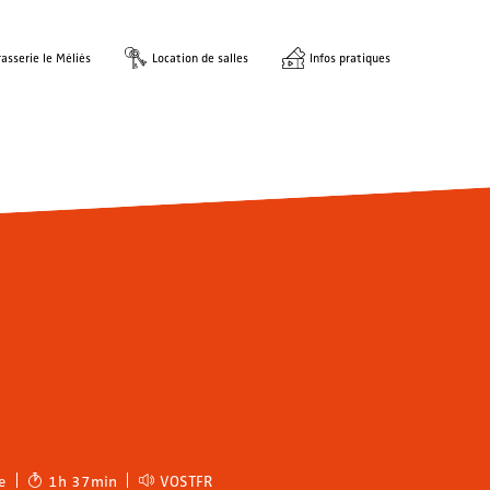
asserie le Méliès
Location de salles
Infos pratiques
e
1h 37min
VOSTFR