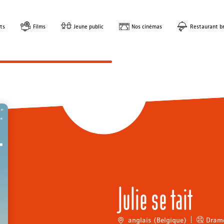
ts
Films
Jeune public
Nos cinémas
Restaurant br
Julie se tait
anglais (Belgique)
Dram