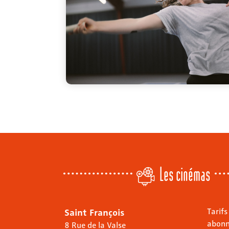
Les cinémas
Saint François
Tarifs
abon
8 Rue de la Valse