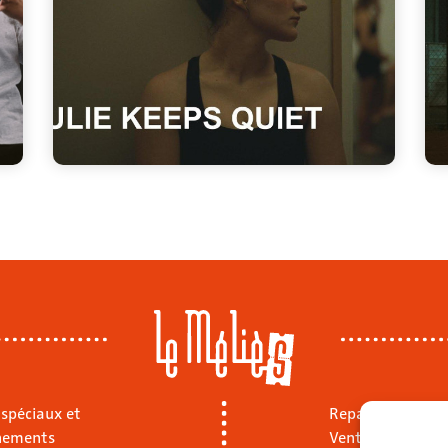
 spéciaux et
Repas sur place
nements
Vente à emporte