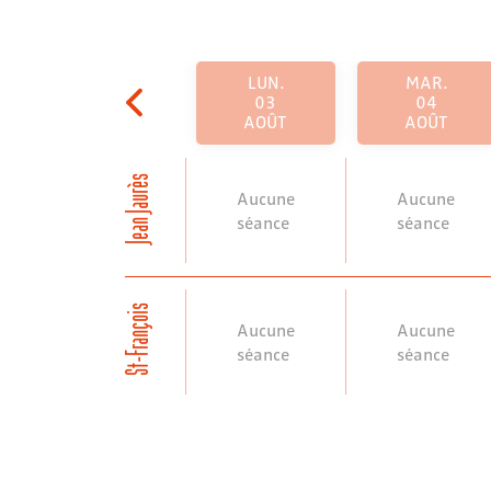
LUN.
MAR.
03
04
AOÛT
AOÛT
Jean Jaurès
Aucune
Aucune
séance
séance
St-François
Aucune
Aucune
séance
séance