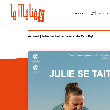
Skip
to
Accueil
Évènemen
content
Accueil
|
Julie se tait – Leonardo Van Dijl