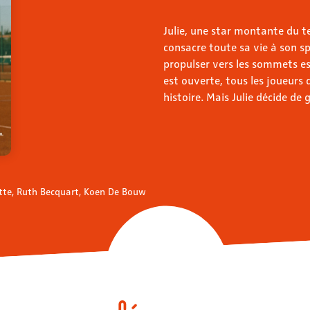
Julie, une star montante du t
consacre toute sa vie à son sp
propulser vers les sommets e
est ouverte, tous les joueurs
histoire. Mais Julie décide de g
ette, Ruth Becquart, Koen De Bouw