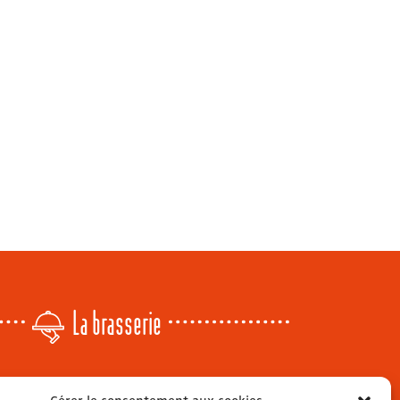
La brasserie
Lundi
: 14h - 00h