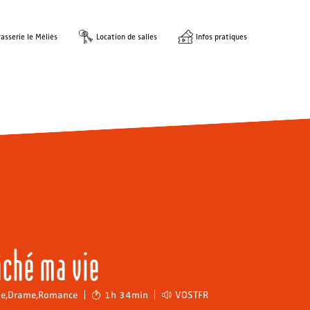
asserie le Méliès
Location de salles
Infos pratiques
âché ma vie
ie
,
Drame
,
Romance
1h 34min
VOSTFR