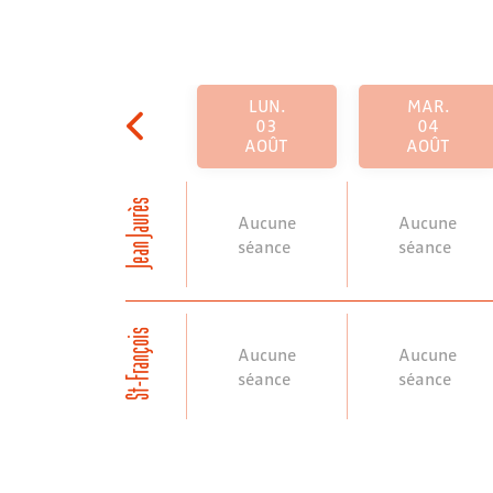
LUN.
MAR.
03
04
AOÛT
AOÛT
Jean Jaurès
Aucune
Aucune
séance
séance
St-François
Aucune
Aucune
séance
séance