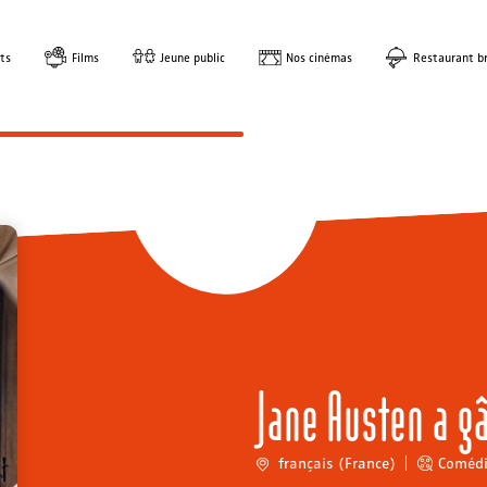
ts
Films
Jeune public
Nos cinémas
Restaurant br
Jane Austen a g
français (France)
Coméd