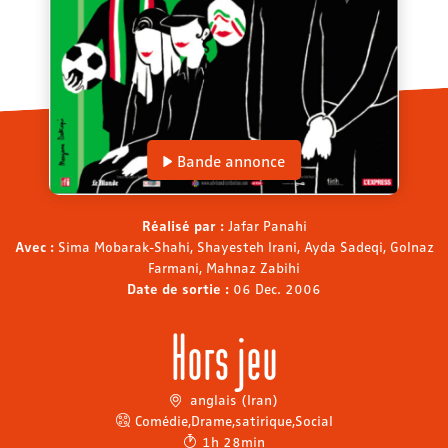
Bande annonce
Réalisé par :
Jafar Panahi
Avec :
Sima Mobarak-Shahi, Shayesteh Irani, Ayda Sadeqi, Golnaz
Farmani, Mahnaz Zabihi
Date de sortie :
06 Dec. 2006
Hors jeu
anglais (Iran)
Comédie
,
Drame
,
satirique
,
Social
1h 28min