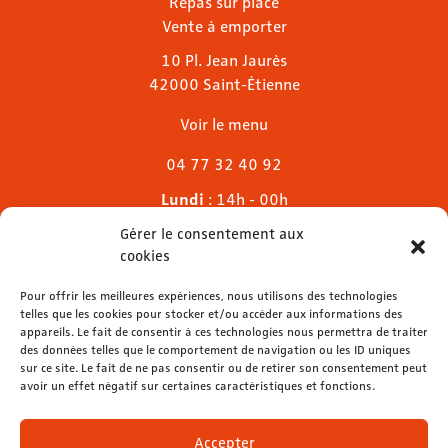
Repas sur place
Vente à emporter
10 Pl. Jean Jaurès
42000 Saint-Étienne
Voir le menu
04 77 32 40 92
Lundi
: 14h - 00h
Mardi & mercredi
: 11h - 00h30
Gérer le consentement aux
Jeudi
: 11h - 1h
cookies
Vendredi & samedi
: 11h - 1h30
Dimanche
Pour offrir les meilleures expériences, nous utilisons des technologies
: 11h - 00h
telles que les cookies pour stocker et/ou accéder aux informations des
appareils. Le fait de consentir à ces technologies nous permettra de traiter
des données telles que le comportement de navigation ou les ID uniques
sur ce site. Le fait de ne pas consentir ou de retirer son consentement peut
avoir un effet négatif sur certaines caractéristiques et fonctions.
contact@lemelies.com
04 77 32 32 01
Accepter