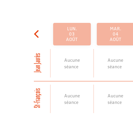
LUN.
MAR.
03
04
AOÛT
AOÛT
Jean Jaurès
Aucune
Aucune
séance
séance
St-François
Aucune
Aucune
séance
séance