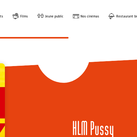
ts
Films
Jeune public
Nos cinémas
Restaurant br
HLM Pussy