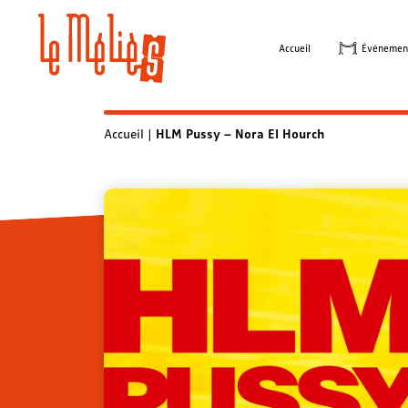
Skip
to
Accueil
Évènemen
content
Accueil
|
HLM Pussy – Nora El Hourch