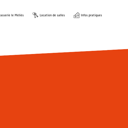
asserie le Méliès
Location de salles
Infos pratiques