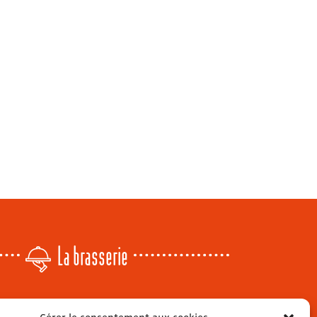
La brasserie
Lundi
: 14h - 00h