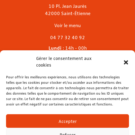
10 Pl. Jean Jaurès
42000 Saint-Étienne
Voir le menu
04 77 32 40 92
Lundi
: 14h - 00h
Mardi & mercredi
: 11h - 00h30
Gérer le consentement aux
Jeudi
: 11h - 1h
cookies
Vendredi & samedi
: 11h - 1h30
Dimanche
Pour offrir les meilleures expériences, nous utilisons des technologies
: 11h - 00h
telles que les cookies pour stocker et/ou accéder aux informations des
appareils. Le fait de consentir à ces technologies nous permettra de traiter
des données telles que le comportement de navigation ou les ID uniques
sur ce site. Le fait de ne pas consentir ou de retirer son consentement peut
avoir un effet négatif sur certaines caractéristiques et fonctions.
contact@lemelies.com
04 77 32 32 01
Accepter
Refuser