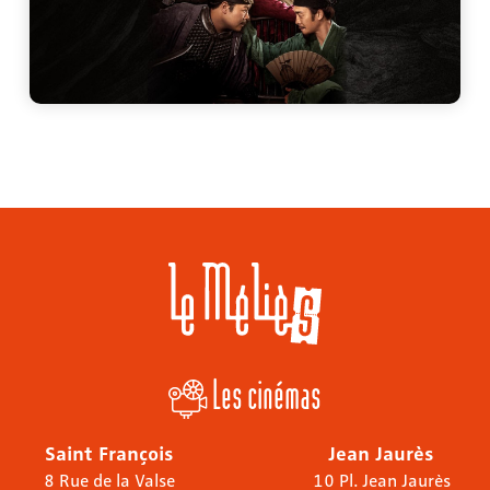
Les cinémas
Saint François
Jean Jaurès
8 Rue de la Valse
10 Pl. Jean Jaurès