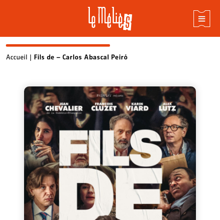
Skip
Accueil
|
Fils de – Carlos Abascal Peiró
to
content