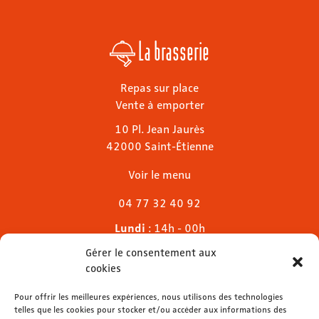
La brasserie
Repas sur place
Vente à emporter
10 Pl. Jean Jaurès
42000 Saint-Étienne
Voir le menu
04 77 32 40 92
Lundi
: 14h - 00h
Mardi & mercredi
: 11h - 00h30
Gérer le consentement aux
Jeudi
: 11h - 1h
cookies
Vendredi & samedi
: 11h - 1h30
Dimanche
Pour offrir les meilleures expériences, nous utilisons des technologies
: 11h - 00h
telles que les cookies pour stocker et/ou accéder aux informations des