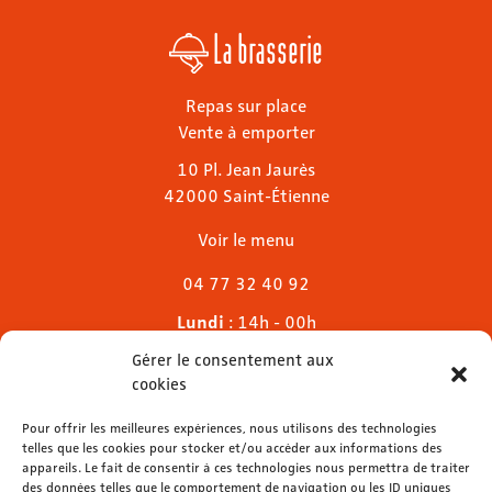
La brasserie
Repas sur place
Vente à emporter
10 Pl. Jean Jaurès
42000 Saint-Étienne
Voir le menu
04 77 32 40 92
Lundi
: 14h - 00h
Mardi & mercredi
: 11h - 00h30
Gérer le consentement aux
Jeudi
: 11h - 1h
cookies
Vendredi & samedi
: 11h - 1h30
Dimanche
Pour offrir les meilleures expériences, nous utilisons des technologies
: 11h - 00h
telles que les cookies pour stocker et/ou accéder aux informations des
appareils. Le fait de consentir à ces technologies nous permettra de traiter
des données telles que le comportement de navigation ou les ID uniques