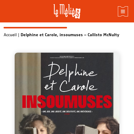
Skip
Accueil
|
Delphine et Carole, insoumuses – Callisto McNulty
to
content