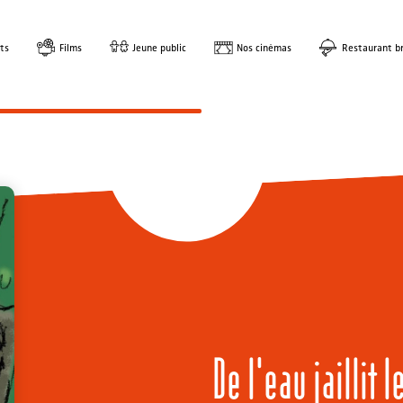
ts
Films
Jeune public
Nos cinémas
Restaurant br
De l'eau jaillit l