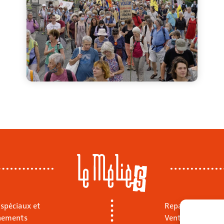
 spéciaux et
Repas sur place
nements
Vente à emporte