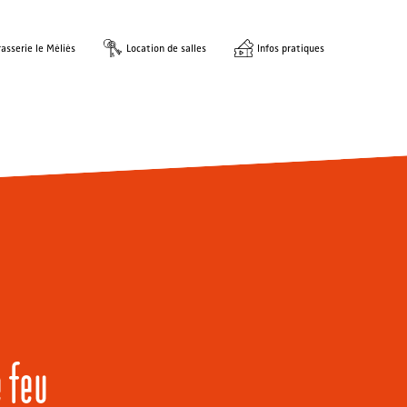
asserie le Méliès
Location de salles
Infos pratiques
e feu