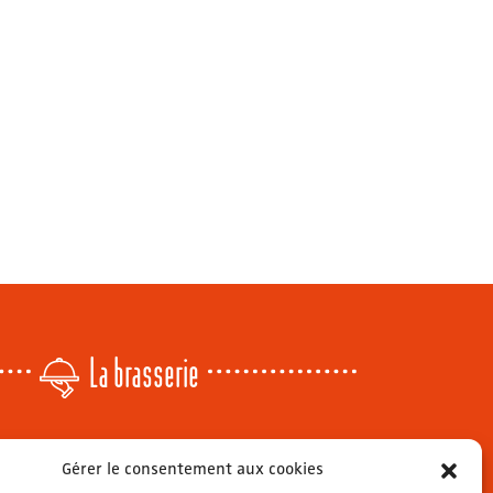
La brasserie
Lundi
: 14h - 00h
Gérer le consentement aux cookies
r
Mardi & mercredi
: 11h - 00h30