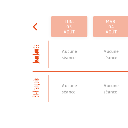
LUN.
MAR.
03
04
AOÛT
AOÛT
Jean Jaurès
Aucune
Aucune
séance
séance
St-François
Aucune
Aucune
séance
séance