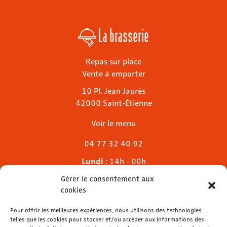
La brasserie
Repas sur place
Vente à emporter
10 Pl. Jean Jaurès
42000 Saint-Étienne
Voir le menu
04 77 32 40 92
Lundi
: 14h - 00h
Mardi & mercredi
: 11h - 00h30
Gérer le consentement aux
Jeudi
: 11h - 1h
cookies
Vendredi & samedi
: 11h - 1h30
Dimanche
Pour offrir les meilleures expériences, nous utilisons des technologies
: 11h - 00h
telles que les cookies pour stocker et/ou accéder aux informations des