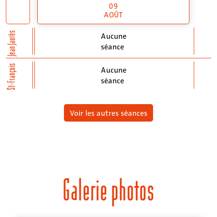
09
AOÛT
Jean Jaurès
Aucune
séance
St-François
Aucune
séance
Voir les autres séances
Galerie photos