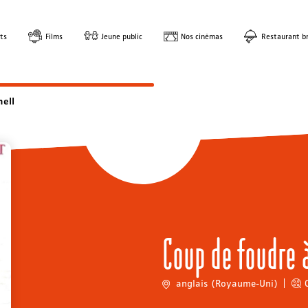
ts
Films
Jeune public
Nos cinémas
Restaurant br
hell
Coup de foudre à
anglais (Royaume-Uni)