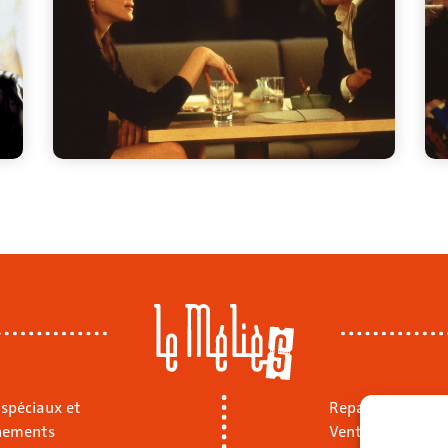
 spéciaux et
Repas sur place
nements
Vente à emporte