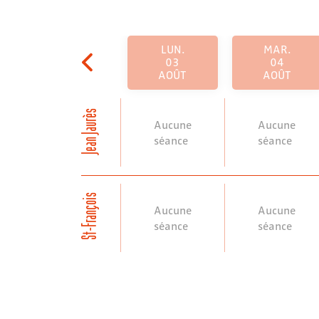
LUN.
MAR.
03
04
AOÛT
AOÛT
Jean Jaurès
Aucune
Aucune
séance
séance
St-François
Aucune
Aucune
séance
séance