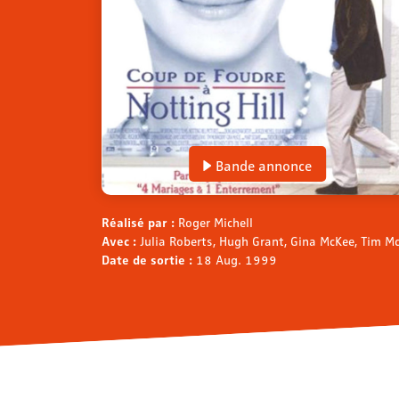
Bande annonce
Réalisé par :
Roger Michell
Avec :
Julia Roberts, Hugh Grant, Gina McKee, Tim Mc
Date de sortie :
18 Aug. 1999