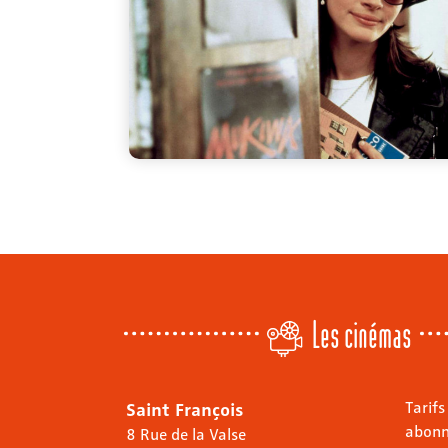
Les cinémas
Saint François
Tarifs
abon
8 Rue de la Valse