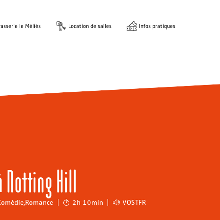
asserie le Méliès
Location de salles
Infos pratiques
 Notting Hill
Comédie
,
Romance
2h 10min
VOSTFR