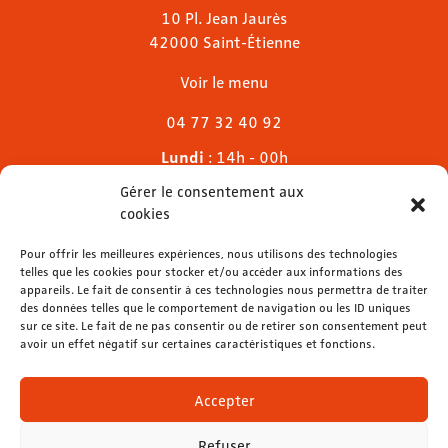
10 Pl. Jean Jaurès
42000 Saint-Étienne
Voir le menu
04 77 32 40 92
Lundi
: 14h - 00h
Mardi & mercredi
: 11h - 00h30
Gérer le consentement aux
Jeudi
: 11h - 1h
cookies
Vendredi & samedi
: 11h - 1h30
Dimanche
Pour offrir les meilleures expériences, nous utilisons des technologies
: 11h - 00h
telles que les cookies pour stocker et/ou accéder aux informations des
appareils. Le fait de consentir à ces technologies nous permettra de traiter
des données telles que le comportement de navigation ou les ID uniques
sur ce site. Le fait de ne pas consentir ou de retirer son consentement peut
avoir un effet négatif sur certaines caractéristiques et fonctions.
contact@lemelies.com
04 77 32 32 01
Accepter
Refuser