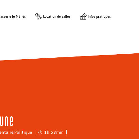
asserie le Méliès
Location de salles
Infos pratiques
une
ntaire
,
Politique
1h 53min