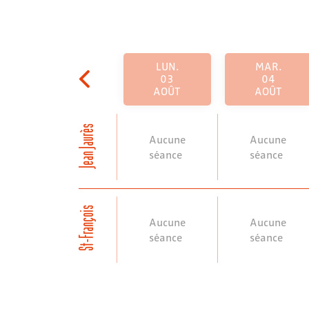
LUN.
MAR.
03
04
AOÛT
AOÛT
Jean Jaurès
Aucune
Aucune
séance
séance
St-François
Aucune
Aucune
séance
séance