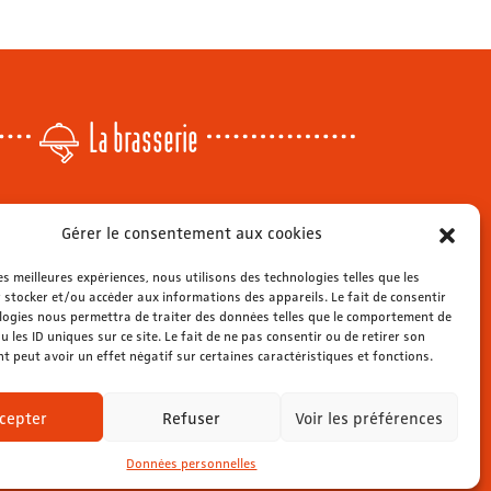
La brasserie
Lundi
: 14h - 00h
Gérer le consentement aux cookies
r
Mardi & mercredi
: 11h - 00h30
Jeudi
: 11h - 1h
les meilleures expériences, nous utilisons des technologies telles que les
s
 stocker et/ou accéder aux informations des appareils. Le fait de consentir
Vendredi & samedi
: 11h - 1h30
ienne
logies nous permettra de traiter des données telles que le comportement de
Dimanche
: 11h - 00h
u les ID uniques sur ce site. Le fait de ne pas consentir ou de retirer son
 peut avoir un effet négatif sur certaines caractéristiques et fonctions.
cepter
Refuser
Voir les préférences
Données personnelles