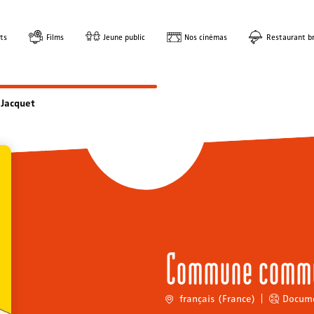
ts
Films
Jeune public
Nos cinémas
Restaurant br
Jacquet
Commune comm
français (France)
Docume