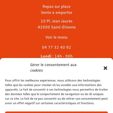
Repas sur place
Vente à emporter
10 Pl. Jean Jaurès
42000 Saint-Étienne
Voir le menu
04 77 32 40 92
Lundi
: 14h - 00h
Mardi & mercredi
: 11h - 00h30
Gérer le consentement aux
Jeudi
: 11h - 1h
cookies
Vendredi & samedi
: 11h - 1h30
Dimanche
Pour offrir les meilleures expériences, nous utilisons des technologies
: 11h - 00h
telles que les cookies pour stocker et/ou accéder aux informations des
appareils. Le fait de consentir à ces technologies nous permettra de traiter
des données telles que le comportement de navigation ou les ID uniques
sur ce site. Le fait de ne pas consentir ou de retirer son consentement peut
avoir un effet négatif sur certaines caractéristiques et fonctions.
contact@lemelies.com