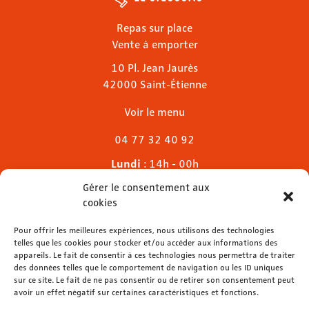
Repas sur place
Vente à emporter
10 Pl. Jean Jaurès
42000 Saint-Étienne
Voir le menu
04 77 32 40 92
Lundi
: 14h - 00h
Mardi & mercredi
: 11h - 00h30
Gérer le consentement aux
Jeudi
: 11h - 1h
cookies
Vendredi & samedi
: 11h - 1h30
Dimanche
Pour offrir les meilleures expériences, nous utilisons des technologies
: 11h - 00h
telles que les cookies pour stocker et/ou accéder aux informations des
appareils. Le fait de consentir à ces technologies nous permettra de traiter
des données telles que le comportement de navigation ou les ID uniques
sur ce site. Le fait de ne pas consentir ou de retirer son consentement peut
avoir un effet négatif sur certaines caractéristiques et fonctions.
contact@lemelies.com