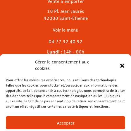
Vente à emporter
10 Pl. Jean Jaurès
42000 Saint-Étienne
Voir le menu
04 77 32 40 92
Lundi
: 14h - 00h
Mardi & mercredi
: 11h - 00h30
Gérer le consentement aux
Jeudi
: 11h - 1h
cookies
Vendredi & samedi
: 11h - 1h30
Dimanche
Pour offrir les meilleures expériences, nous utilisons des technologies
: 11h - 00h
telles que les cookies pour stocker et/ou accéder aux informations des
appareils. Le fait de consentir à ces technologies nous permettra de traiter
des données telles que le comportement de navigation ou les ID uniques
sur ce site. Le fait de ne pas consentir ou de retirer son consentement peut
avoir un effet négatif sur certaines caractéristiques et fonctions.
contact@lemelies.com
04 77 32 32 01
Accepter