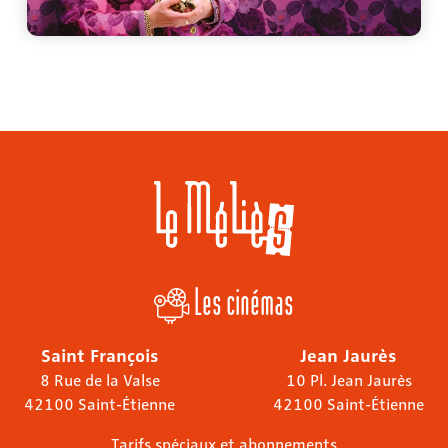
Les cinémas
Saint François
Jean Jaurès
8 Rue de la Valse
10 Pl. Jean Jaurès
42100 Saint-Étienne
42100 Saint-Étienne
Tarifs spéciaux et abonnements