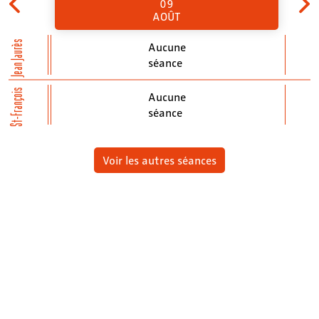
09
AOÛT
Jean Jaurès
Aucune
séance
St-François
Aucune
séance
Voir les autres séances