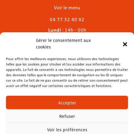
Voir le menu
04 77 32 40 92
Lundi
: 14h - 00h
Mardi & mercredi
: 11h - 00h30
Gérer le consentement aux
Jeudi
: 11h - 1h
cookies
Vendredi & samedi
: 11h - 1h30
Dimanche
Pour offrir les meilleures expériences, nous utilisons des technologies
: 11h - 00h
telles que les cookies pour stocker et/ou accéder aux informations des
appareils. Le fait de consentir à ces technologies nous permettra de traiter
des données telles que le comportement de navigation ou les ID uniques
sur ce site. Le fait de ne pas consentir ou de retirer son consentement peut
avoir un effet négatif sur certaines caractéristiques et fonctions.
contact@lemelies.com
04 77 32 32 01
Accepter
Refuser
Voir les préférences