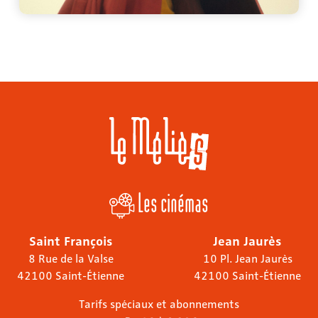
Les cinémas
Saint François
Jean Jaurès
8 Rue de la Valse
10 Pl. Jean Jaurès
42100 Saint-Étienne
42100 Saint-Étienne
Tarifs spéciaux et abonnements