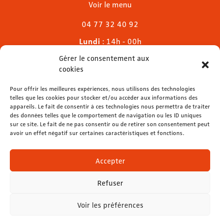
Voir le menu
04 77 32 40 92
Lundi
: 14h - 00h
Mardi & mercredi
: 11h - 00h30
Gérer le consentement aux
Jeudi
: 11h - 1h
cookies
Vendredi & samedi
: 11h - 1h30
Dimanche
Pour offrir les meilleures expériences, nous utilisons des technologies
: 11h - 00h
telles que les cookies pour stocker et/ou accéder aux informations des
appareils. Le fait de consentir à ces technologies nous permettra de traiter
des données telles que le comportement de navigation ou les ID uniques
sur ce site. Le fait de ne pas consentir ou de retirer son consentement peut
avoir un effet négatif sur certaines caractéristiques et fonctions.
contact@lemelies.com
04 77 32 32 01
Accepter
Refuser
Voir les préférences
Mentions légales
-
Données personnelles